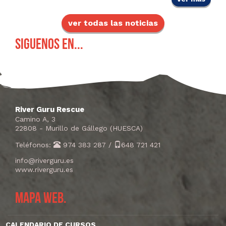
ver todas las noticias
Siguenos en...
River Guru Rescue
Camino A, 3
22808 - Murillo de Gállego (HUESCA)
Teléfonos:
974 383 287
/
648 721 421
info@riverguru.es
www.riverguru.es
Mapa web.
CALENDARIO DE CURSOS