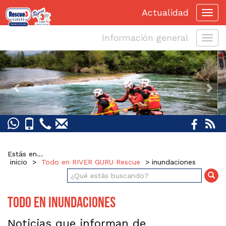
Actualidad
Información general
Inform
genera
Previous
Nex
Estás en...
inicio
>
Todo en RIVER GURU Rescue
> inundaciones
Todo en inundaciones
Noticias que informan de