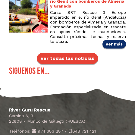
río Genil con bomberos de Almería
y Granada
Curso SRT Rescue 3 Europe
impartido en el río Genil (Andalucía)
con bomberos de Almería y Granada.
Formación especializada en rescate
en aguas rápidas e inundaciones.
Consulta próximas fechas y reserva
tu plaza.
ver más
ver todas las noticias
Siguenos en...
River Guru Rescue
Camino A, 3
22808 - Murillo de Gállego (HUESCA)
Teléfonos:
974 383 287
/
648 721 421