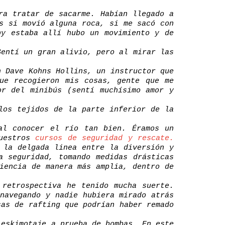
ra tratar de sacarme. Habían llegado a
s si movió alguna roca, si me sacó con
by estaba allí hubo un movimiento y de
Sentí un gran alivio, pero al mirar las
n Dave Kohns Hollins, un instructor que
ue recogieron mis cosas, gente que me
or del minibús (sentí muchísimo amor y
los tejidos de la parte inferior de la
al conocer el río tan bien. Éramos un
nuestros
cursos de seguridad y rescate.
 la delgada linea entre la diversión y
a seguridad, tomando medidas drásticas
iencia de manera más amplia, dentro de
 retrospectiva he tenido mucha suerte.
navegando y nadie hubiera mirado atrás
sas de rafting que podrían haber remado
 eskimotaje a prueba de bombas. En este