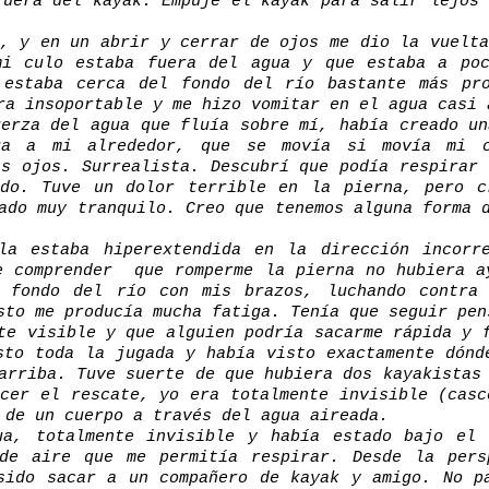
fuera del kayak. Empujé el kayak para salir lejos
a, y en un abrir y cerrar de ojos me dio la vuelta
mi culo estaba fuera del agua y que estaba a poc
 estaba cerca del fondo del río bastante más pr
a insoportable y me hizo vomitar en el agua casi 
uerza del agua que fluía sobre mí, había creado un
ua a mi alrededor, que se movía si movía mi 
is ojos. Surrealista. Descubrí que podía respirar 
ndo. Tuve un dolor terrible en la pierna, pero c
ado muy tranquilo. Creo que tenemos alguna forma 
la estaba hiperextendida en la dirección incorr
e comprender que romperme la pierna no hubiera a
 fondo del río con mis brazos, luchando contra
sto me producía mucha fatiga. Tenía que seguir pen
te visible y que alguien podría sacarme rápida y 
sto toda la jugada y había visto exactamente dónd
arriba. Tuve suerte de que hubiera dos kayakistas
acer el rescate, yo era totalmente invisible (casc
 de un cuerpo a través del agua aireada.
ua, totalmente invisible y había estado bajo el 
de aire que me permitía respirar. Desde la pers
sido sacar a un compañero de kayak y amigo. No p