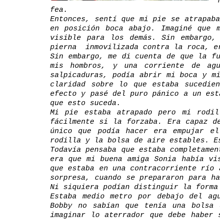
fea.
Entonces, sentí que mi pie se atrapab
en posición boca abajo. Imaginé que 
visible para los demás. Sin embargo,
pierna inmovilizada contra la roca, er
Sin embargo, me di cuenta de que la f
mis hombros, y una corriente de ag
salpicaduras, podía abrir mi boca y m
claridad sobre lo que estaba sucedie
efecto y pasé del puro pánico a un est
que esto suceda.
Mi pie estaba atrapado pero mi rodil
fácilmente si la forzaba. Era capaz d
único que podía hacer era empujar el
rodilla y la bolsa de aire estables. E
Todavía pensaba que estaba completamen
era que mi buena amiga Sonia había vi
que estaba en una contracorriente río 
sorpresa, cuando se prepararon para h
Ni siquiera podían distinguir la forma
Estaba medio metro por debajo del ag
Bobby no sabían que tenía una bolsa 
imaginar lo aterrador que debe haber 