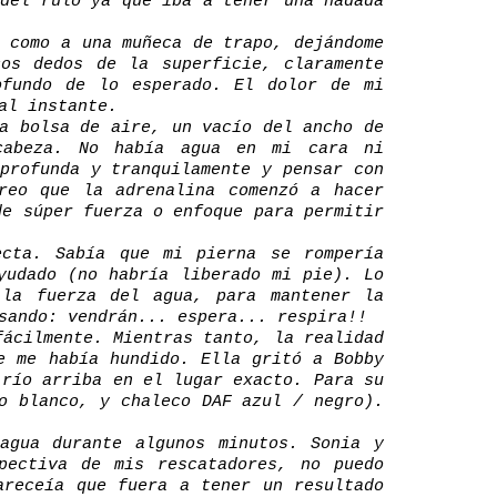
 del rulo ya que iba a tener una nadada
 como a una muñeca de trapo, dejándome
os dedos de la superficie, claramente
ofundo de lo esperado. El dolor de mi
al instante.
a bolsa de aire, un vacío del ancho de
cabeza. No había agua en mi cara ni
profunda y tranquilamente y pensar con
reo que la adrenalina comenzó a hacer
de súper fuerza o enfoque para permitir
ecta. Sabía que mi pierna se rompería
yudado (no habría liberado mi pie). Lo
 la fuerza del agua, para mantener la
sando: vendrán... espera... respira!!
fácilmente. Mientras tanto, la realidad
e me había hundido. Ella gritó a Bobby
 río arriba en el lugar exacto. Para su
o blanco, y chaleco DAF azul / negro).
agua durante algunos minutos. Sonia y
pectiva de mis rescatadores, no puedo
areceía que fuera a tener un resultado