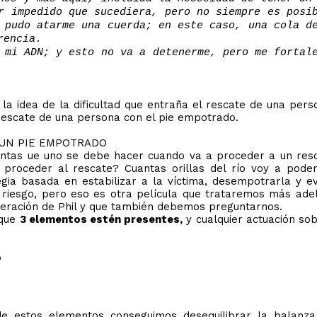
r impedido que sucediera, pero no siempre es posi
 pudo atarme una cuerda; en este caso, una cola d
rencia.
 mi ADN; y esto no va a detenerme, pero me fortal
la idea de la dificultad que entraña el rescate de una per
rescate de una persona con el pie empotrado.
 UN PIE EMPOTRADO
tas ue uno se debe hacer cuando va a proceder a un resca
roceder al rescate? Cuantas orillas del río voy a poder u
ia basada en estabilizar a la víctima, desempotrarla y ev
 riesgo, pero eso es otra película que trataremos más ad
beración de Phil y que también debemos preguntarnos.
 que
3 elementos estén presentes,
y cualquier actuación so
o
 estos elementos conseguimos desequilibrar la balanza,