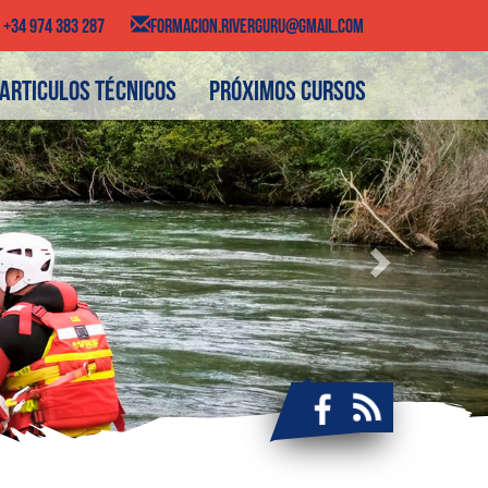
+34 974 383 287
FORMACION.RIVERGURU@GMAIL.COM
Next
Articulos técnicos
Próximos cursos