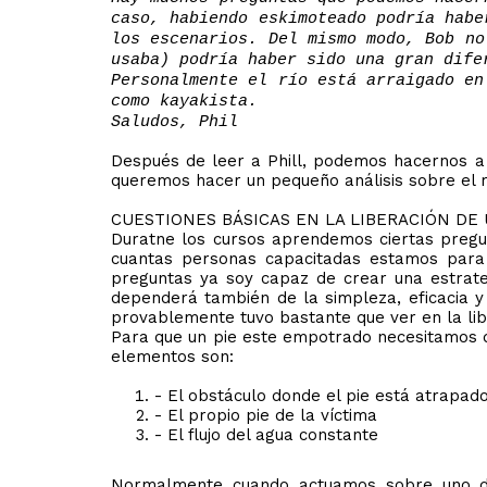
caso, habiendo eskimoteado podría habe
los escenarios. Del mismo modo, Bob no
usaba) podría haber sido una gran dife
Personalmente el río está arraigado en
como kayakista.
Saludos, Phil
Después de leer a Phill, podemos hacernos a 
queremos hacer un pequeño análisis sobre el 
CUESTIONES BÁSICAS EN LA LIBERACIÓN DE
Duratne los cursos aprendemos ciertas pregun
cuantas personas capacitadas estamos para p
preguntas ya soy capaz de crear una estrateg
dependerá también de la simpleza, eficacia y
provablemente tuvo bastante que ver en la li
Para
que un pie este empotrado necesitamos
elementos son:
- El obstáculo donde el pie está atrapad
- El propio pie de la víctima
- El flujo del agua constante
Normalmente cuando actuamos sobre uno de