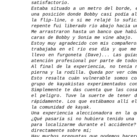
satisfactorio.
Estaba situado a un metro del borde, 
una posición donde Bobby casi podía a
la flip-line, o si me relajé lo sufic
repente fui liberado río abajo hacia u
Me arrastraron hasta un banco que habí
caras de Bobby y Sonia me vine abajo.
Estoy muy agradecido con mis compañero
trabajaba en el río ese día y que me
llevo en furgoneta (Dave)... Las guía
atención profesional por parte de todo
Al final de la experiencia, no tenía 
pierna y la rodilla. Queda por ver cóm
Esto resalta cuán vulnerable somos c
grupo de kayakistas experimentados co
Simplemente te das cuenta que las cos
el peligro. Tuve la suerte de tener d
rápidamente. Los que estábamos allí e
la comunidad de kayak.
Una experiencia aleccionadora en la q
¿Qué pasaría si no hubiera tenido una
para localizarme durante el accidente?
directamente sobre mí;
Hay muchos preguntas que podemos hacer