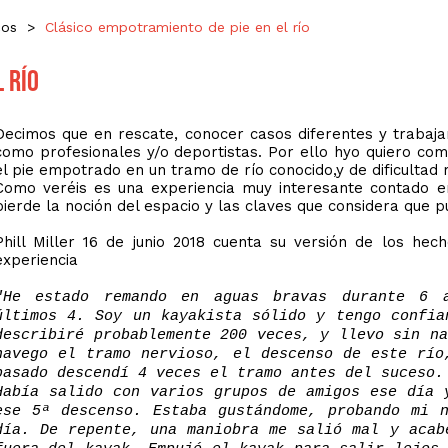
cos
>
Clásico empotramiento de pie en el río
 río
Decimos que en rescate, conocer casos diferentes y trabaja
como profesionales y/o deportistas. Por ello hyo quiero comp
el pie empotrado en un tramo de río conocido,y de dificultad m
Como veréis es una experiencia muy interesante contado e
pierde la noción del espacio y las claves que considera que p
Phill Miller 16 de junio 2018 cuenta su versión de los h
experiencia
"He estado remando en aguas bravas durante 6 
últimos 4. Soy un kayakista sólido y tengo confi
describiré probablemente 200 veces, y llevo sin n
navego el tramo nervioso, el descenso de este río
pasado descendí 4 veces el tramo antes del suceso.
Había salido con varios grupos de amigos ese día 
ese 5ª descenso. Estaba gustándome, probando mi 
día. De repente, una maniobra me salió mal y acab