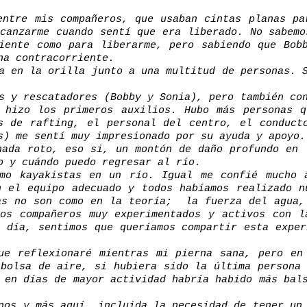
entre mis compañeros, que usaban cintas planas pa
lcanzarme cuando sentí que era liberado. No sabemo
iente como para liberarme, pero sabiendo que Bob
na contracorriente.
a en la orilla junto a una multitud de personas. 
s y rescatadores (Bobby y Sonia), pero también co
 hizo los primeros auxilios. Hubo más personas q
s de rafting, el personal del centro, el conduct
s) me sentí muy impresionado por su ayuda y apoyo.
nada roto, eso si, un montón de daño profundo en 
o y cuándo puedo regresar al río.
omo kayakistas en un río. Igual me confié mucho 
n el equipo adecuado y todos habíamos realizado 
as no son como en la teoría; la fuerza del agua,
os compañeros muy experimentados y activos con l
l día, sentimos que queríamos compartir esta exper
ue reflexionaré mientras mi pierna sana, pero en
 bolsa de aire, si hubiera sido la última persona 
 en días de mayor actividad habría habido más bal
nos y más aquí, incluida la necesidad de tener un