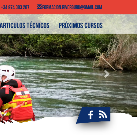
+34 974 383 287
FORMACION.RIVERGURU@GMAIL.COM
Next
Articulos técnicos
Próximos cursos