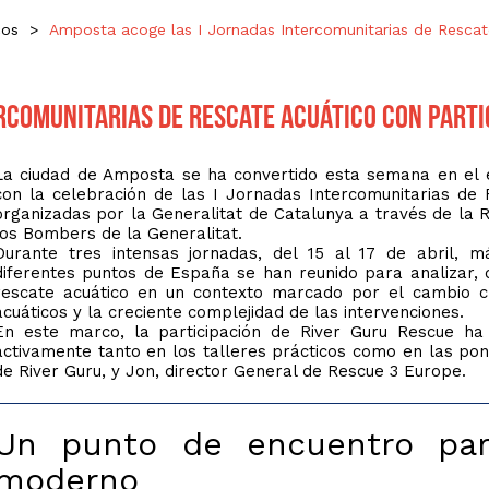
cos
>
Amposta acoge las I Jornadas Intercomunitarias de Rescate
rcomunitarias de Rescate Acuático con parti
La ciudad de
Amposta
se ha convertido esta semana en el ep
con la celebración de las I Jornadas Intercomunitarias de
organizadas por la
Generalitat de Catalunya
a través de la R
los
Bombers de la Generalitat
.
Durante tres intensas jornadas, del 15 al 17 de abril, 
diferentes puntos de España se han reunido para analizar, 
rescate acuático en un contexto marcado por el cambio cl
acuáticos y la creciente complejidad de las intervenciones.
En este marco, la participación de River Guru Rescue ha 
activamente tanto en los talleres prácticos como en las pon
de
River Guru
, y Jon, director General de
Rescue 3 Europe
.
Un punto de encuentro para
moderno