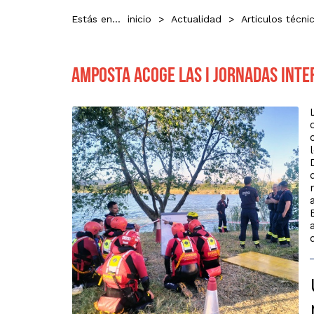
Estás en...
inicio
>
Actualidad
>
Articulos técni
Amposta acoge las I Jornadas Inte