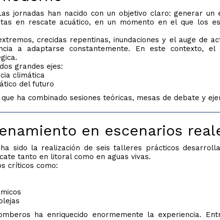
Las jornadas han nacido con un objetivo claro: generar un
tas en rescate acuático, en un momento en el que los es
tremos, crecidas repentinas, inundaciones y el auge de acti
ncia a adaptarse constantemente. En este contexto, el 
gica.
 dos grandes ejes:
ia climática
ático del futuro
e ha combinado sesiones teóricas, mesas de debate y ejerci
trenamiento en escenarios real
 sido la realización de seis talleres prácticos desarrolla
cate tanto en litoral como en aguas vivas.
os críticos como:
ámicos
plejas
bomberos ha enriquecido enormemente la experiencia. Entr