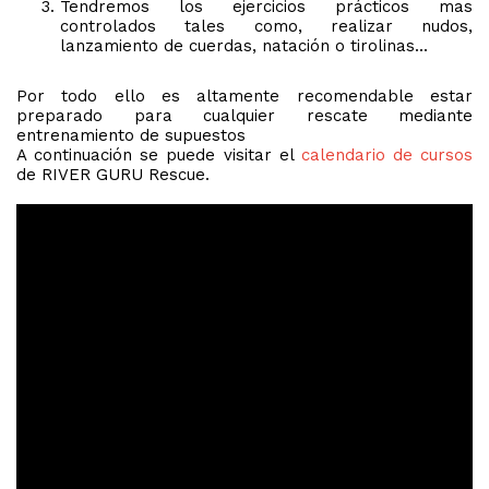
Tendremos los ejercicios prácticos mas
controlados tales como, realizar nudos,
lanzamiento de cuerdas, natación o tirolinas...
Por todo ello es altamente recomendable estar
preparado para cualquier rescate mediante
entrenamiento de supuestos
A continuación se puede visitar el
calendario de cursos
de RIVER GURU Rescue.