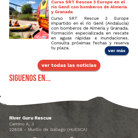
Curso SRT Rescue 3 Europe en el
río Genil con bomberos de Almería
y Granada
Curso SRT Rescue 3 Europe
impartido en el río Genil (Andalucía)
con bomberos de Almería y Granada.
Formación especializada en rescate
en aguas rápidas e inundaciones.
Consulta próximas fechas y reserva
tu plaza.
ver más
ver todas las noticias
Siguenos en...
River Guru Rescue
Camino A, 3
22808 - Murillo de Gállego (HUESCA)