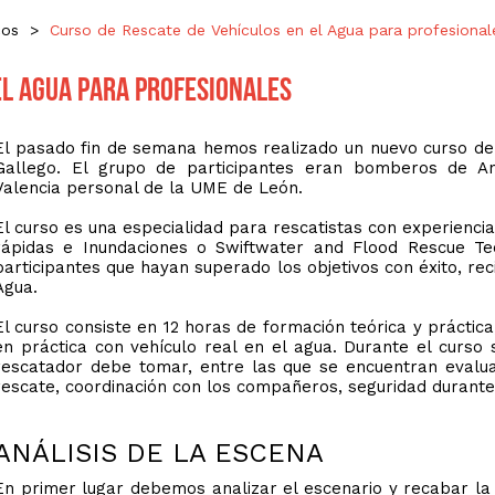
cos
>
Curso de Rescate de Vehículos en el Agua para profesional
el Agua para profesionales
El pasado fin de semana hemos realizado un nuevo curso de 
Gallego. El grupo de participantes eran bomberos de A
Valencia personal de la UME de León.
El curso es una especialidad para rescatistas con experiencia
rápidas e Inundaciones o Swiftwater and Flood Rescue Tech
participantes que hayan superado los objetivos con éxito, rec
Agua.
El curso consiste en 12 horas de formación teórica y prácti
en práctica con vehículo real en el agua. Durante el curso
rescatador debe tomar, entre las que se encuentran evalua
rescate, coordinación con los compañeros, seguridad durante 
ANÁLISIS DE LA ESCENA
En primer lugar debemos analizar el escenario y recabar la