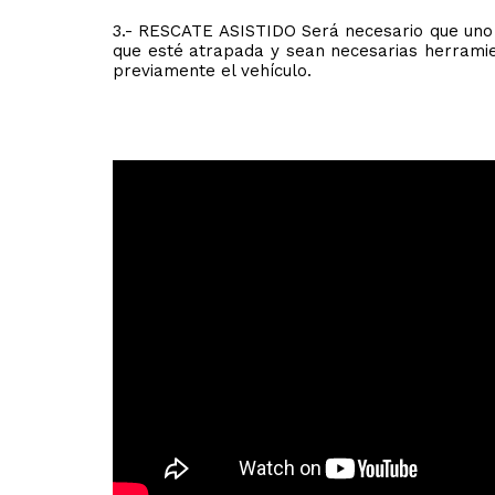
3.- RESCATE ASISTIDO Será necesario que uno d
que esté atrapada y sean necesarias herramie
previamente el vehículo.