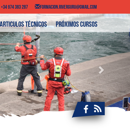
+34 974 383 287
FORMACION.RIVERGURU@GMAIL.COM
Next
Articulos técnicos
Próximos cursos