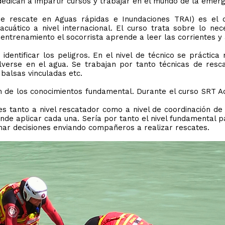
dedican a impartir cursos y trabajar en el mundo de la emerg
 de rescate en Aguas rápidas e Inundaciones TRAI) es el
acuático a nivel internacional. El curso trata sobre lo n
 entrenamiento el socorrista aprende a leer las corrientes y
identificar los peligros. En el nivel de técnico se práctic
lverse en el agua. Se trabajan por tanto técnicas de resc
balsas vinculadas etc.
ón de los conocimientos fundamental. Durante el curso SRT A
es tanto a nivel rescatador como a nivel de coordinación d
donde aplicar cada una. Sería por tanto el nivel fundamental 
mar decisiones enviando compañeros a realizar rescates.