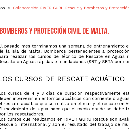
cos
>
Colaboración RIVER GURU Rescue y Bomberos y Protección 
Bomberos y Protección Civil de Malta.
El pasado mes terminamos una semana de entrenamiento en
de la isla de Malta. Bomberos pertenecientes a protecció
para realizar los cursos de Técnico de Rescate en Aguas 
Rescate en Aguas rápidas e Inundaciones (SRT y SRTA por sus i
LOS CURSOS DE RESCATE ACUÁTICO
Los cursos de 4 y 3 días de duración respectivamente es
deben intervenir en entornos acuáticos con corriente o agua
el rescate acuático que se realiza en el mar y el rescate en 
El movimiento del agua hace que el medio donde se debe t
por los rescatadores.
Los cursos que realizamos en RIVER GURU Rescue son avalad
Rescue 3 International y son el resultado del trabajo de mu