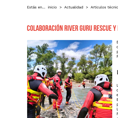
Estás en...
inicio
>
Actualidad
>
Articulos técni
Colaboración RIVER GURU Rescue y 