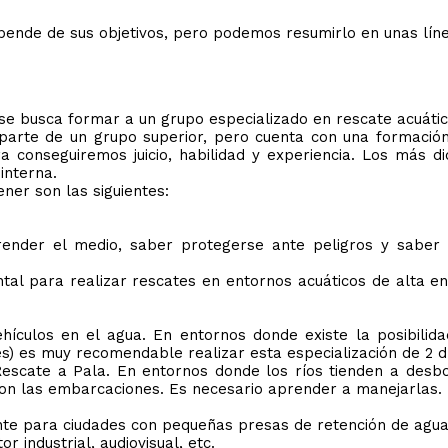
pende de sus objetivos, pero podemos resumirlo en unas lín
se busca formar a un grupo especializado en rescate acuático
arte de un grupo superior, pero cuenta con una formación
a conseguiremos juicio, habilidad y experiencia. Los más d
interna.
er son las siguientes:
ender el medio, saber protegerse ante peligros y saber r
al para realizar rescates en entornos acuáticos de alta e
hículos en el agua. En entornos donde existe la posibili
res) es muy recomendable realizar esta especialización de 2 d
cate a Pala. En entornos donde los ríos tienden a desbo
son las embarcaciones. Es necesario aprender a manejarlas.
te para ciudades con pequeñas presas de retención de agua 
 industrial, audiovisual, etc.