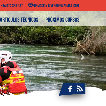
+34 974 383 287
FORMACION.RIVERGURU@GMAIL.COM
Next
Articulos técnicos
Próximos cursos